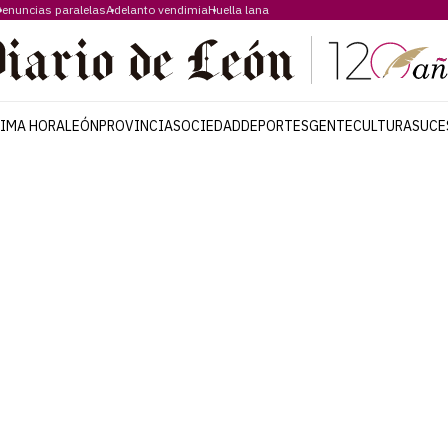
enuncias paralelas
Adelanto vendimia
Huella lana
TIMA HORA
LEÓN
PROVINCIA
SOCIEDAD
DEPORTES
GENTE
CULTURA
SUCE