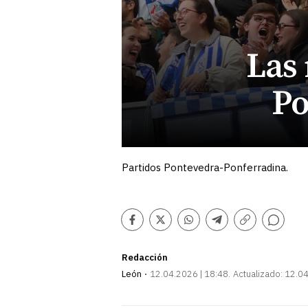
Las 
Po
Partidos Pontevedra-Ponferradina.
Comentarios
Facebook
Twitter
Whatsapp
Telegram
Copiar
enlace
Redacción
León
12.04.2026 | 18:48
Actualizado:
12.04