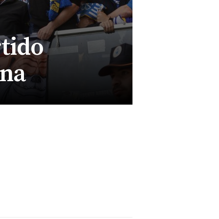
rtido
ina