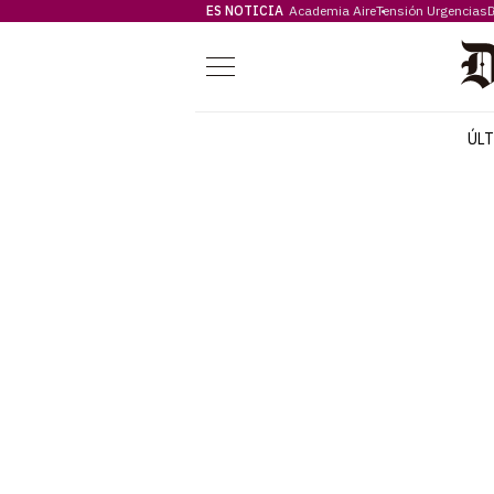
ES NOTICIA
Academia Aire
Tensión Urgencias
D
Menú
ÚL