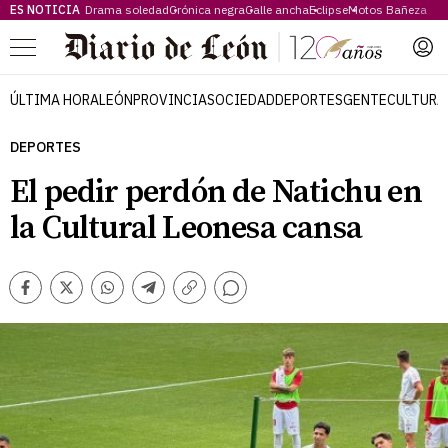
ES NOTICIA
Drama soledad
Crónica negra
Calle ancha
Eclipse
Motos Bañeza
Menú
ÚLTIMA HORA
LEÓN
PROVINCIA
SOCIEDAD
DEPORTES
GENTE
CULTURA
DEPORTES
El pedir perdón de Natichu en
la Cultural Leonesa cansa
Comentarios
Facebook
Twitter
Whatsapp
Telegram
Copiar
enlace