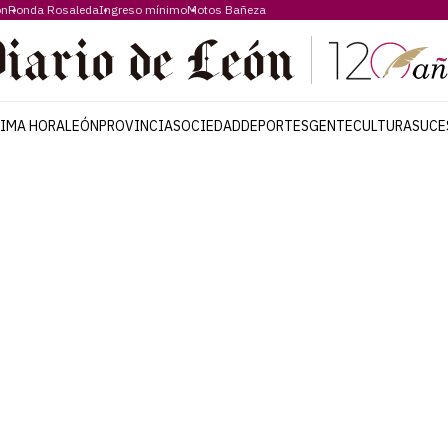
ón
Ronda Rosaleda
Ingreso mínimo
Motos Bañeza
TIMA HORA
LEÓN
PROVINCIA
SOCIEDAD
DEPORTES
GENTE
CULTURA
SUCE