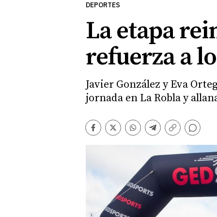
DEPORTES
La etapa rei
refuerza a lo
Javier González y Eva Orteg
jornada en La Robla y allan
Comentarios
Facebook
Twitter
Whatsapp
Telegram
Copiar
enlace