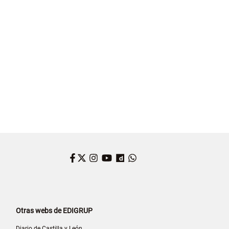
Facebook
Twitter
Instagram
YouTube
Dailymotion
WhatsApp
Otras webs de EDIGRUP
Diario de Castilla y León