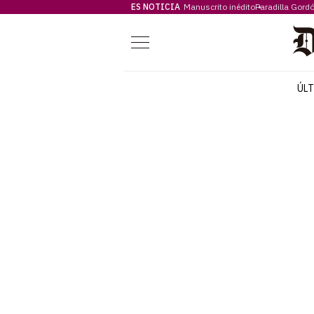
ES NOTICIA
Manuscrito inédito
Paradilla Gord
Menú
ÚL