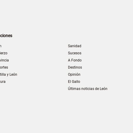
ciones
n
Sanidad
ierzo
Sucesos
vincia
A Fondo
ortes
Destinos
tilla y León
Opinión
tura
El Gallo
Últimas noticias de León