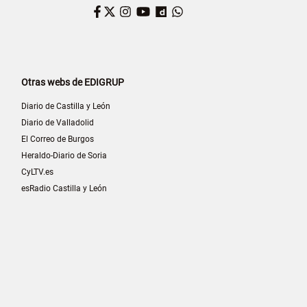
Facebook
Twitter
Instagram
YouTube
Dailymotion
WhatsApp
Otras webs de EDIGRUP
Diario de Castilla y León
Diario de Valladolid
El Correo de Burgos
Heraldo-Diario de Soria
CyLTV.es
esRadio Castilla y León