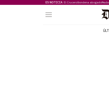
ES NOTICIA
El Crucero
Condena abogado
Rada
Menú
ÚL