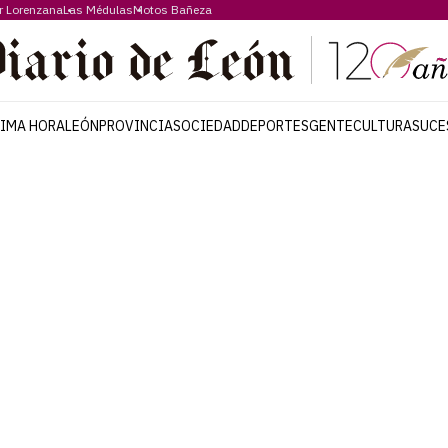
r Lorenzana
Las Médulas
Motos Bañeza
TIMA HORA
LEÓN
PROVINCIA
SOCIEDAD
DEPORTES
GENTE
CULTURA
SUCE