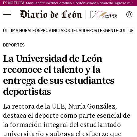
ES NOTICIA
Manuscrito inédito
Paradilla Gordón
Ronda Rosaleda
Ingreso míni
Menú
ÚLTIMA HORA
LEÓN
PROVINCIA
SOCIEDAD
DEPORTES
GENTE
CULTURA
DEPORTES
La Universidad de León
reconoce el talento y la
entrega de sus estudiantes
deportistas
La rectora de la ULE, Nuria González,
destaca el deporte como parte esencial de
la formación integral del estudiantado
universitario y subraya el esfuerzo que