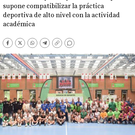
supone compatibilizar la práctica
deportiva de alto nivel con la actividad
académica
Comentarios
Facebook
Twitter
Whatsapp
Telegram
Copiar
enlace