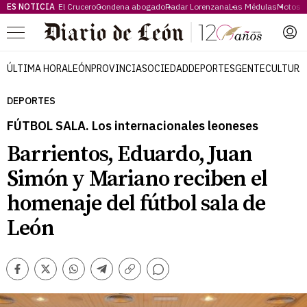
ES NOTICIA
El Crucero
Condena abogado
Radar Lorenzana
Las Médulas
Motos 
Menú
ÚLTIMA HORA
LEÓN
PROVINCIA
SOCIEDAD
DEPORTES
GENTE
CULTURA
DEPORTES
FÚTBOL SALA. Los internacionales leoneses
Barrientos, Eduardo, Juan
Simón y Mariano reciben el
homenaje del fútbol sala de
León
Comentarios
Facebook
Twitter
Whatsapp
Telegram
Copiar
enlace