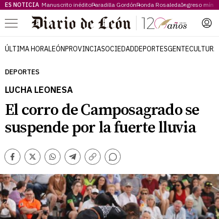
ES NOTICIA
Manuscrito inédito
Paradilla Gordón
Ronda Rosaleda
Ingreso míni
Menú
ÚLTIMA HORA
LEÓN
PROVINCIA
SOCIEDAD
DEPORTES
GENTE
CULTURA
DEPORTES
LUCHA LEONESA
El corro de Camposagrado se
suspende por la fuerte lluvia
Comentarios
Facebook
Twitter
Whatsapp
Telegram
Copiar
enlace