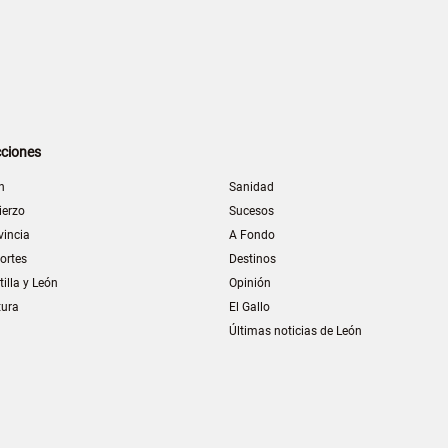
ciones
n
Sanidad
ierzo
Sucesos
vincia
A Fondo
ortes
Destinos
tilla y León
Opinión
tura
El Gallo
Últimas noticias de León