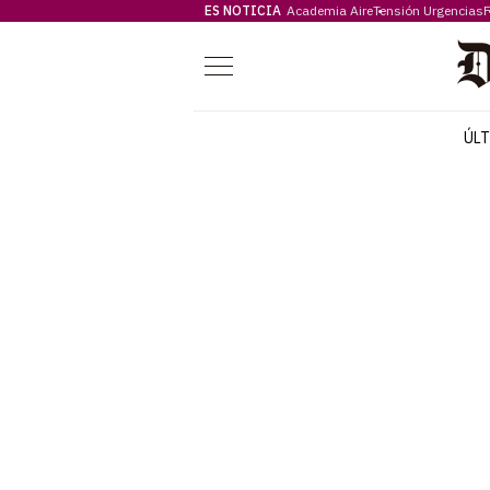
ES NOTICIA
Academia Aire
Tensión Urgencias
F
Menú
ÚL