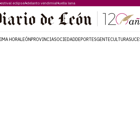
estival eclipse
Adelanto vendimia
Huella lana
TIMA HORA
LEÓN
PROVINCIA
SOCIEDAD
DEPORTES
GENTE
CULTURA
SUCE