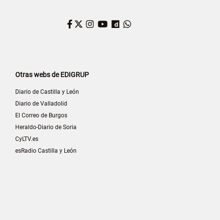
Facebook
Twitter
Instagram
YouTube
Dailymotion
WhatsApp
Otras webs de EDIGRUP
Diario de Castilla y León
Diario de Valladolid
El Correo de Burgos
Heraldo-Diario de Soria
CyLTV.es
esRadio Castilla y León