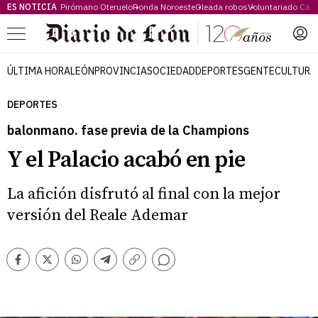
ES NOTICIA
Pirómano Oteruelo
Ronda Noroeste
Oleada robos
Voluntariado Cári
Menú
ÚLTIMA HORA
LEÓN
PROVINCIA
SOCIEDAD
DEPORTES
GENTE
CULTURA
DEPORTES
balonmano. fase previa de la Champions
Y el Palacio acabó en pie
La afición disfrutó al final con la mejor
versión del Reale Ademar
Comentarios
Facebook
Twitter
Whatsapp
Telegram
Copiar
enlace