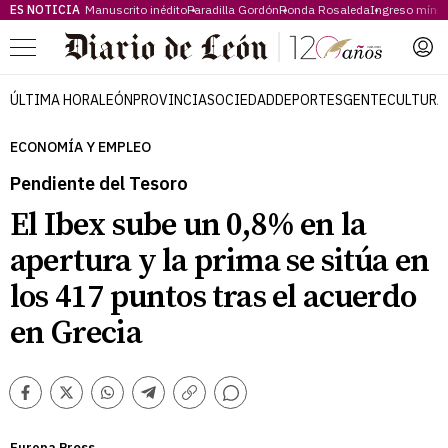
ES NOTICIA
Manuscrito inédito
Paradilla Gordón
Ronda Rosaleda
Ingreso míni
Menú
ÚLTIMA HORA
LEÓN
PROVINCIA
SOCIEDAD
DEPORTES
GENTE
CULTURA
ECONOMÍA Y EMPLEO
Pendiente del Tesoro
El Ibex sube un 0,8% en la
apertura y la prima se sitúa en
los 417 puntos tras el acuerdo
en Grecia
Comentarios
Facebook
Twitter
Whatsapp
Telegram
Copiar
enlace
Europa Press