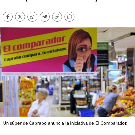
Comentarios
Facebook
Twitter
Whatsapp
Telegram
Copiar
enlace
Un súper de Caprabo anuncia la iniciativa de El Comparador.