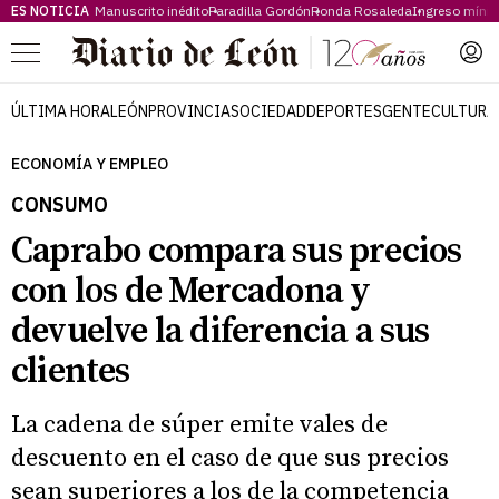
ES NOTICIA
Manuscrito inédito
Paradilla Gordón
Ronda Rosaleda
Ingreso míni
Menú
ÚLTIMA HORA
LEÓN
PROVINCIA
SOCIEDAD
DEPORTES
GENTE
CULTURA
ECONOMÍA Y EMPLEO
CONSUMO
Caprabo compara sus precios
con los de Mercadona y
devuelve la diferencia a sus
clientes
La cadena de súper emite vales de
descuento en el caso de que sus precios
sean superiores a los de la competencia