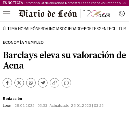
ES NOTICIA
Pirómano Oteruelo
Ronda Noroeste
Oleada robos
Voluntariado Cári
Menú
ÚLTIMA HORA
LEÓN
PROVINCIA
SOCIEDAD
DEPORTES
GENTE
CULTURA
ECONOMÍA Y EMPLEO
Barclays eleva su valoración de
Aena
Comentarios
Facebook
Twitter
Whatsapp
Telegram
Copiar
enlace
Redacción
León
28.01.2023 | 03:33
Actualizado:
28.01.2023 | 03:33