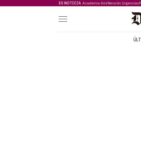
ES NOTICIA
Academia Aire
Tensión Urgencias
F
Menú
ÚL