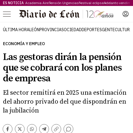
ES NOTICIA
Academia Aire
Tensión Urgencias
Festival eclipse
Adelanto vendimi
Menú
ÚLTIMA HORA
LEÓN
PROVINCIA
SOCIEDAD
DEPORTES
GENTE
CULTURA
ECONOMÍA Y EMPLEO
Las gestoras dirán la pensión
que se cobrará con los planes
de empresa
El sector remitirá en 2025 una estimación
del ahorro privado del que dispondrán en
la jubilación
Comentarios
Facebook
Twitter
Whatsapp
Telegram
Copiar