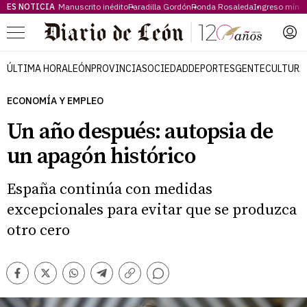
ES NOTICIA
Manuscrito inédito
Paradilla Gordón
Ronda Rosaleda
Ingreso míni
Menú
ÚLTIMA HORA
LEÓN
PROVINCIA
SOCIEDAD
DEPORTES
GENTE
CULTURA
ECONOMÍA Y EMPLEO
Un año después: autopsia de
un apagón histórico
España continúa con medidas
excepcionales para evitar que se produzca
otro cero
Comentarios
Facebook
Twitter
Whatsapp
Telegram
Copiar
enlace