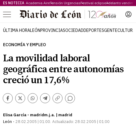
ES NOTICIA
Academia Aire
Tensión Urgencias
Festival eclipse
Adelanto vendimi
Menú
ÚLTIMA HORA
LEÓN
PROVINCIA
SOCIEDAD
DEPORTES
GENTE
CULTURA
ECONOMÍA Y EMPLEO
La movilidad laboral
geográfica entre autonomías
creció un 17,6%
Comentarios
Facebook
Twitter
Whatsapp
Telegram
Copiar
enlace
Elisa García - madridm.j.a. | madrid
León
28.02.2005 | 01:00
Actualizado:
28.02.2005 | 01:00