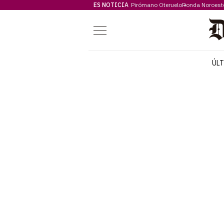
ES NOTICIA
Pirómano Oteruelo
Ronda Noroest
Menú
ÚL