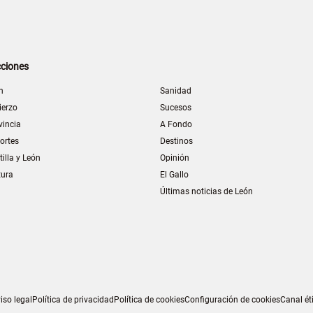
ciones
n
Sanidad
ierzo
Sucesos
vincia
A Fondo
ortes
Destinos
tilla y León
Opinión
tura
El Gallo
Últimas noticias de León
iso legal
Política de privacidad
Política de cookies
Configuración de cookies
Canal ét