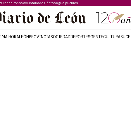
e
Oleada robos
Voluntariado Cáritas
Agua pueblos
TIMA HORA
LEÓN
PROVINCIA
SOCIEDAD
DEPORTES
GENTE
CULTURA
SUCE