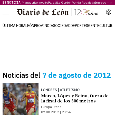
ES NOTICIA
Manuscrito inédito
Paradilla Gordón
Ronda Rosaleda
Ingreso míni
Menú
ÚLTIMA HORA
LEÓN
PROVINCIA
SOCIEDAD
DEPORTES
GENTE
CULTURA
Noticias del
7 de agosto de 2012
LONDRES | ATLETISMO
Marco, López y Reina, fuera de
la final de los 800 metros
Europa Press
07.08.2012 | 23:54