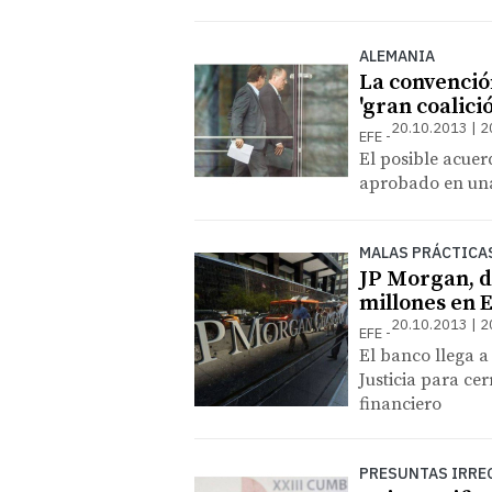
ALEMANIA
La convención
'gran coalici
20.10.2013 | 2
EFE
El posible acuer
aprobado en una
MALAS PRÁCTICA
JP Morgan, d
millones en
20.10.2013 | 2
EFE
El banco llega a
Justicia para ce
financiero
PRESUNTAS IRREG