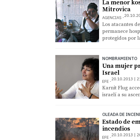
La menor kos
Mitrovica
20.10.2
AGENCIAS
Los atacantes de
permanece hospi
protegidos por l
NOMBRAMIENTO
Una mujer pr
Israel
20.10.2013 | 2
EFE
Karnit Flug acce
israelí a su asce
OLEADA DE INCEN
Estado de eme
incendios
20.10.2013 | 2
EFE