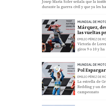
Josep Maria Soler señala que la insti
durante la guerra civil y que ya les 
MUNDIAL DE MOT
Márquez, des
las vueltas p
EMILIO PÉREZ DE ROZA
Victoria de Lore
giros 9 o 10 y ha
MUNDIAL DE MOT
Pol Espargar
EMILIO PÉREZ DE ROZA
La estrella de G
Redding y un des
campeonato