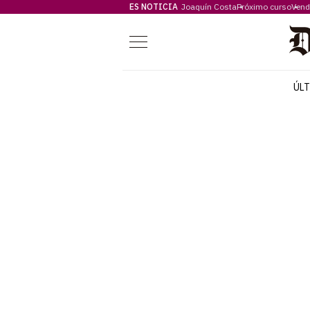
ES NOTICIA
Joaquín Costa
Próximo curso
Vend
Menú
ÚL