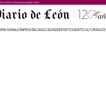
imia Bierzo
Incendios
San Feliz
TIMA HORA
LEÓN
PROVINCIA
SOCIEDAD
DEPORTES
GENTE
CULTURA
SUCE