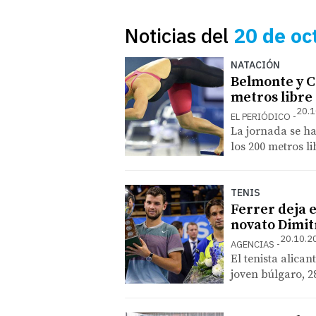
Noticias del
20 de oc
NATACIÓN
Belmonte y C
metros libre
20.1
EL PERIÓDICO
La jornada se h
los 200 metros li
TENIS
Ferrer deja e
novato Dimit
20.10.2
AGENCIAS
El tenista alican
joven búlgaro, 28