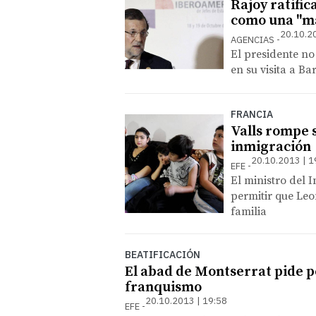
Rajoy ratific
como una "ma
20.10.2
AGENCIAS
El presidente no
en su visita a Ba
FRANCIA
Valls rompe s
inmigración
20.10.2013 | 1
EFE
El ministro del I
permitir que Le
familia
BEATIFICACIÓN
El abad de Montserrat pide pe
franquismo
20.10.2013 | 19:58
EFE