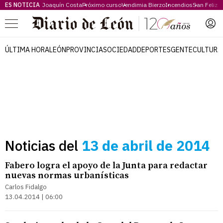
ES NOTICIA
Joaquín Costa
Próximo curso
Vendimia Bierzo
Incendios
San Feliz
Menú
ÚLTIMA HORA
LEÓN
PROVINCIA
SOCIEDAD
DEPORTES
GENTE
CULTURA
Noticias del
13 de abril de 2014
Fabero logra el apoyo de la Junta para redactar
nuevas normas urbanísticas
Carlos Fidalgo
13.04.2014 | 06:00