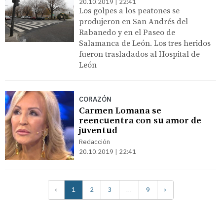
20.10.2019 | 22:41
Los golpes a los peatones se
produjeron en San Andrés del
Rabanedo y en el Paseo de
Salamanca de León. Los tres heridos
fueron trasladados al Hospital de
León
CORAZÓN
Carmen Lomana se
reencuentra con su amor de
juventud
Redacción
20.10.2019 | 22:41
‹
1
2
3
…
9
›