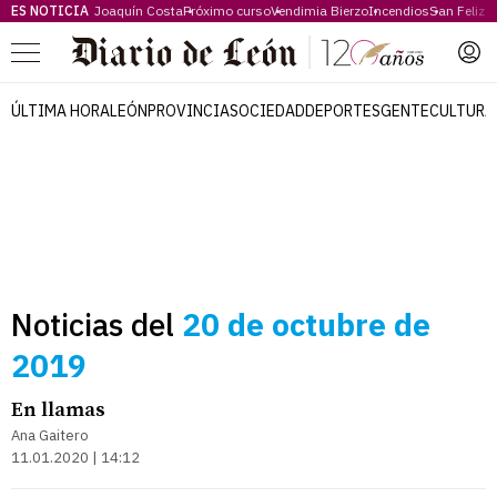
ES NOTICIA
Joaquín Costa
Próximo curso
Vendimia Bierzo
Incendios
San Feliz
Menú
ÚLTIMA HORA
LEÓN
PROVINCIA
SOCIEDAD
DEPORTES
GENTE
CULTURA
Noticias del
20 de octubre de
2019
En llamas
Ana Gaitero
11.01.2020 | 14:12