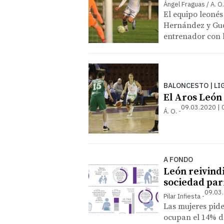
Ángel Fraguas / A. O.
El equipo leonés
Hernández y Gudi
entrenador con l
BALONCESTO | LI
El Aros León 
09.03.2020 | 
Á. O.
A FONDO
León reivind
sociedad pari
09.03.
Pilar Infiesta
Las mujeres pide
ocupan el 14% d