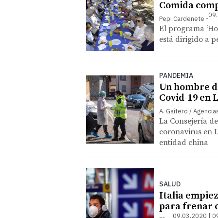
Comida compa
09.
Pepi Cardenete
El programa ‘Ho
está dirigido a 
PANDEMIA
Un hombre de
Covid-19 en 
A. Gaitero / Agencia
La Consejería de
coronavirus en 
entidad china
SALUD
Italia empie
para frenar 
09.03.2020 | 0