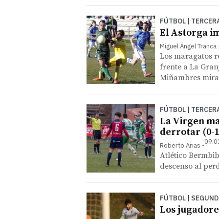
FÚTBOL | TERCER
El Astorga i
Miguel Ángel Tranca
Los maragatos r
frente a La Gran
Miñambres miran
FÚTBOL | TERCER
La Virgen ma
derrotar (0-1
09.0
Roberto Arias
Atlético Bermbi
descenso al per
FÚTBOL | SEGUND
Los jugadores