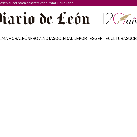
estival eclipse
Adelanto vendimia
Huella lana
TIMA HORA
LEÓN
PROVINCIA
SOCIEDAD
DEPORTES
GENTE
CULTURA
SUCE