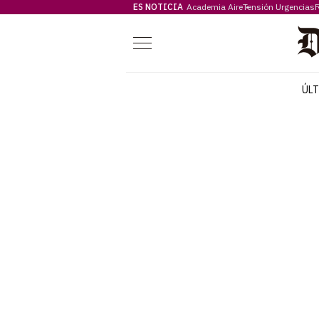
ES NOTICIA
Academia Aire
Tensión Urgencias
F
Menú
ÚL