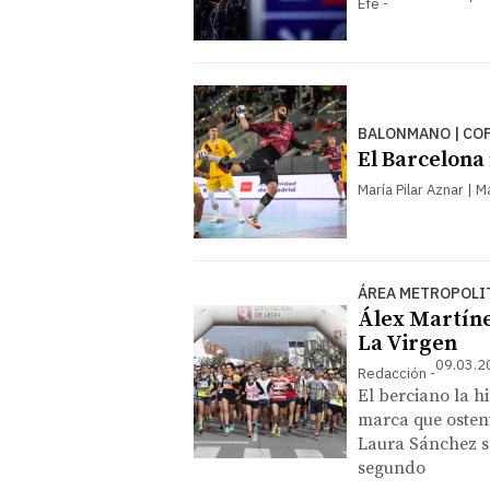
Efe
BALONMANO | COP
El Barcelona
María Pilar Aznar | M
ÁREA METROPOLI
Álex Martínez
La Virgen
09.03.2
Redacción
El berciano la h
marca que osten
Laura Sánchez se
segundo