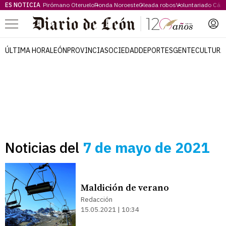
ES NOTICIA
Pirómano Oteruelo
Ronda Noroeste
Oleada robos
Voluntariado Cári
Menú
ÚLTIMA HORA
LEÓN
PROVINCIA
SOCIEDAD
DEPORTES
GENTE
CULTURA
Noticias del
7 de mayo de 2021
Maldición de verano
Redacción
15.05.2021 | 10:34