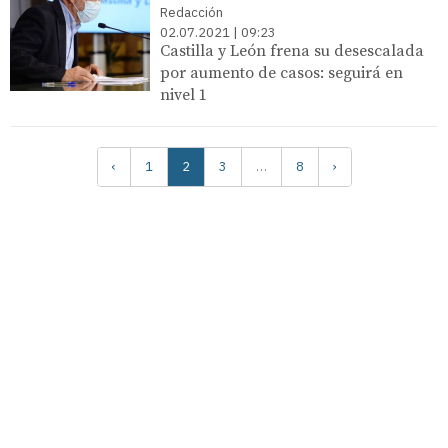
Redacción
02.07.2021 | 09:23
Castilla y León frena su desescalada
por aumento de casos: seguirá en
nivel 1
‹
1
2
3
…
8
›