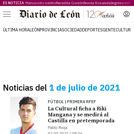
ES NOTICIA
Manuscrito inédito
Paradilla Gordón
Ronda Rosaleda
Ingreso míni
Menú
ÚLTIMA HORA
LEÓN
PROVINCIA
SOCIEDAD
DEPORTES
GENTE
CULTURA
Noticias del
1 de julio de 2021
FÚTBOL | PRIMERA RFEF
La Cultural ficha a Riki
Mangana y se medirá al
Castilla en pretemporada
Pablo Rioja
02.07.2021 | 09:36