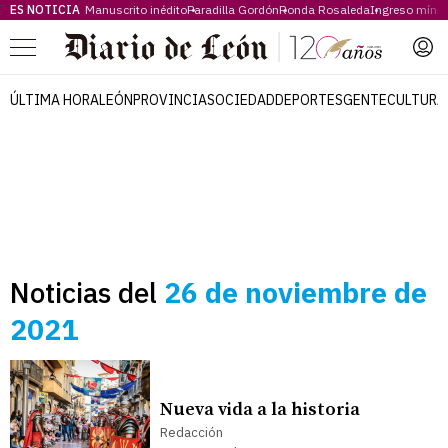
ES NOTICIA
Manuscrito inédito
Paradilla Gordón
Ronda Rosaleda
Ingreso míni
Menú
ÚLTIMA HORA
LEÓN
PROVINCIA
SOCIEDAD
DEPORTES
GENTE
CULTURA
Noticias del
26 de noviembre de
2021
Nueva vida a la historia
Redacción