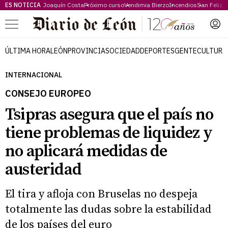
ES NOTICIA
Joaquín Costa
Próximo curso
Vendimia Bierzo
Incendios
San Feliz
Menú
ÚLTIMA HORA
LEÓN
PROVINCIA
SOCIEDAD
DEPORTES
GENTE
CULTURA
INTERNACIONAL
CONSEJO EUROPEO
Tsipras asegura que el país no
tiene problemas de liquidez y
no aplicará medidas de
austeridad
El tira y afloja con Bruselas no despeja
totalmente las dudas sobre la estabilidad
de los países del euro