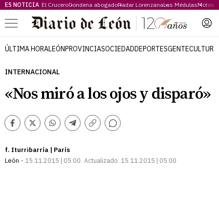
ES NOTICIA
El Crucero
Condena abogado
Radar Lorenzana
Las Médulas
Motos 
Menú
ÚLTIMA HORA
LEÓN
PROVINCIA
SOCIEDAD
DEPORTES
GENTE
CULTURA
INTERNACIONAL
«Nos miró a los ojos y disparó»
Comentarios
Facebook
Twitter
Whatsapp
Telegram
Copiar
enlace
f. Iturribarría | París
León
15.11.2015 | 05:00
Actualizado:
15.11.2015 | 05:00