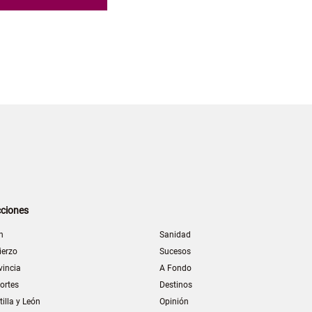
ciones
n
Sanidad
ierzo
Sucesos
vincia
A Fondo
ortes
Destinos
tilla y León
Opinión