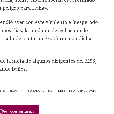
acia, siente envidia social, está formado
peligro para Italia».
endió ayer con este virulento e inesperado
timos días, la unión de derechas que le
 tratado de pactar un Gobierno con dicha
do la mofa de algunos dirigentes del M5S,
iando baños.
5 ESTRELLAS
MATTEO SALVINI
ITALIA
DESEMPLEO
DEMOCRACIA
Ver comentarios