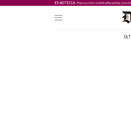
ES NOTICIA
Manuscrito inédito
Paradilla Gord
Menú
ÚL