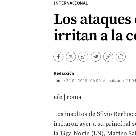
INTERNACIONAL
Los ataques 
irritan a la
Comentarios
Facebook
Twitter
Whatsapp
Telegram
Copiar
enlace
Redacción
León
21.04.2018 | 06:00
Actualizado:
21.04
efe | roma
Los insultos de Silvio Berlus
irritaron ayer a su principal s
la Liga Norte (LN), Matteo Sal