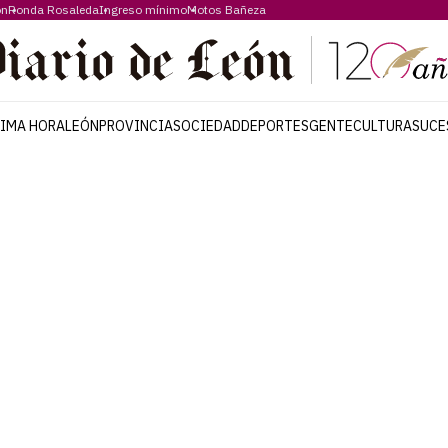
ón
Ronda Rosaleda
Ingreso mínimo
Motos Bañeza
TIMA HORA
LEÓN
PROVINCIA
SOCIEDAD
DEPORTES
GENTE
CULTURA
SUCE