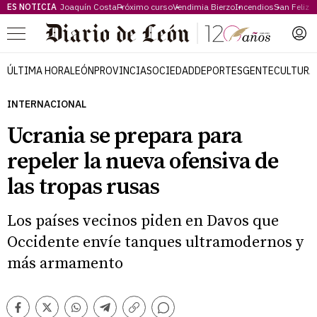
ES NOTICIA
Joaquín Costa
Próximo curso
Vendimia Bierzo
Incendios
San Feliz
Menú
ÚLTIMA HORA
LEÓN
PROVINCIA
SOCIEDAD
DEPORTES
GENTE
CULTURA
INTERNACIONAL
Ucrania se prepara para
repeler la nueva ofensiva de
las tropas rusas
Los países vecinos piden en Davos que
Occidente envíe tanques ultramodernos y
más armamento
Comentarios
Facebook
Twitter
Whatsapp
Telegram
Copiar