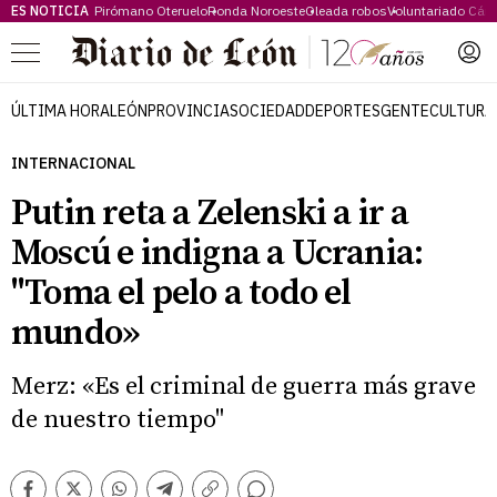
ES NOTICIA
Pirómano Oteruelo
Ronda Noroeste
Oleada robos
Voluntariado Cári
Menú
ÚLTIMA HORA
LEÓN
PROVINCIA
SOCIEDAD
DEPORTES
GENTE
CULTURA
INTERNACIONAL
Putin reta a Zelenski a ir a
Moscú e indigna a Ucrania:
"Toma el pelo a todo el
mundo»
Merz: «Es el criminal de guerra más grave
de nuestro tiempo"
Comentarios
Facebook
Twitter
Whatsapp
Telegram
Copiar