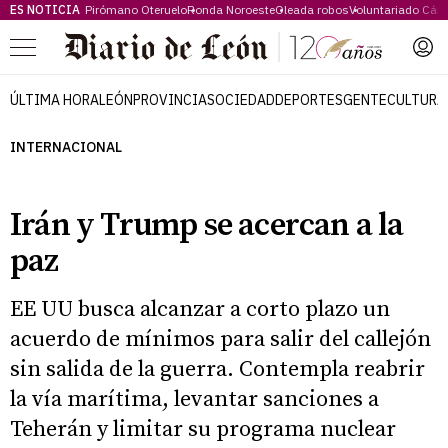
ES NOTICIA
Pirómano Oteruelo
Ronda Noroeste
Oleada robos
Voluntariado Cári
Menú
ÚLTIMA HORA
LEÓN
PROVINCIA
SOCIEDAD
DEPORTES
GENTE
CULTURA
INTERNACIONAL
Irán y Trump se acercan a la
paz
EE UU busca alcanzar a corto plazo un
acuerdo de mínimos para salir del callejón
sin salida de la guerra. Contempla reabrir
la vía marítima, levantar sanciones a
Teherán y limitar su programa nuclear