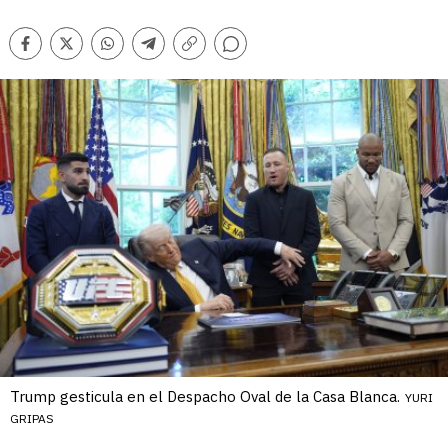
Comentarios
Facebook
Twitter
Whatsapp
Telegram
Copiar
enlace
Trump gesticula en el Despacho Oval de la Casa Blanca.
YURI
GRIPAS