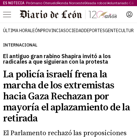
ES NOTICIA
Pirómano Oteruelo
Ronda Noroeste
Oleada robos
Voluntariado Cári
Menú
ÚLTIMA HORA
LEÓN
PROVINCIA
SOCIEDAD
DEPORTES
GENTE
CULTURA
INTERNACIONAL
El antiguo gran rabino Shapira invitó a los
radicales a que siguieran con la protesta
La policía israelí frena la
marcha de los extremistas
hacia Gaza Rechazan por
mayoría el aplazamiento de la
retirada
El Parlamento rechazó las proposiciones