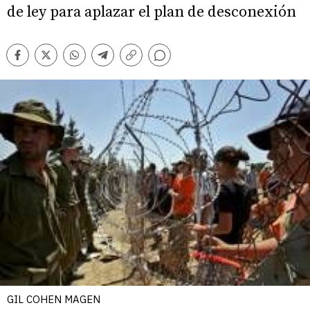
de ley para aplazar el plan de desconexión
Comentarios
Facebook
Twitter
Whatsapp
Telegram
Copiar
enlace
GIL COHEN MAGEN