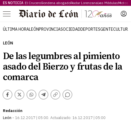
ES NOTICIA
El Crucero
Condena abogado
Radar Lorenzana
Las Médulas
Motos 
Menú
ÚLTIMA HORA
LEÓN
PROVINCIA
SOCIEDAD
DEPORTES
GENTE
CULTURA
LEÓN
De las legumbres al pimiento
asado del Bierzo y frutas de la
comarca
Comentarios
Facebook
Twitter
Whatsapp
Telegram
Copiar
enlace
Redacción
León
16.12.2017 | 05:00
Actualizado:
16.12.2017 | 05:00