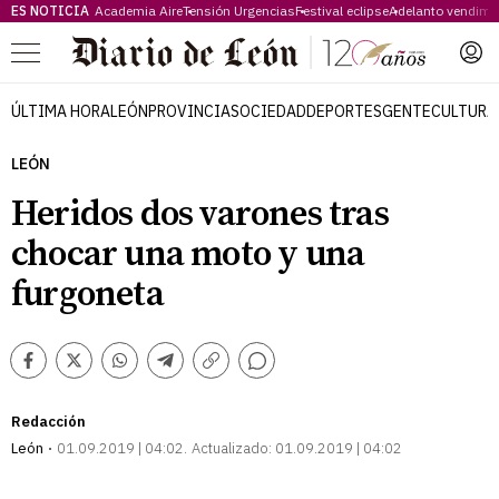
ES NOTICIA
Academia Aire
Tensión Urgencias
Festival eclipse
Adelanto vendimi
Menú
ÚLTIMA HORA
LEÓN
PROVINCIA
SOCIEDAD
DEPORTES
GENTE
CULTURA
LEÓN
Heridos dos varones tras
chocar una moto y una
furgoneta
Comentarios
Facebook
Twitter
Whatsapp
Telegram
Copiar
enlace
Redacción
León
01.09.2019 | 04:02
Actualizado:
01.09.2019 | 04:02