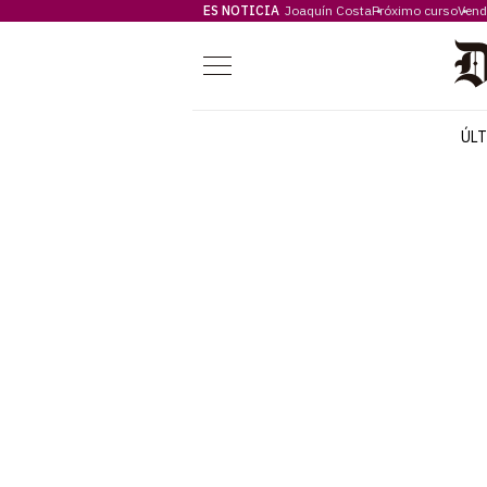
ES NOTICIA
Joaquín Costa
Próximo curso
Vend
Menú
ÚL