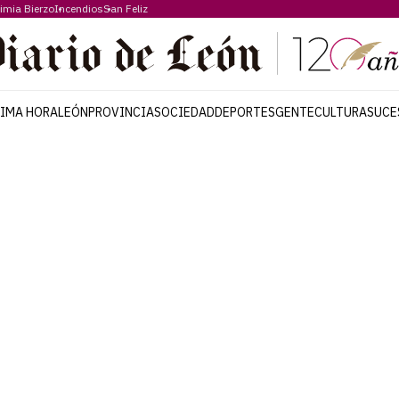
imia Bierzo
Incendios
San Feliz
TIMA HORA
LEÓN
PROVINCIA
SOCIEDAD
DEPORTES
GENTE
CULTURA
SUCE