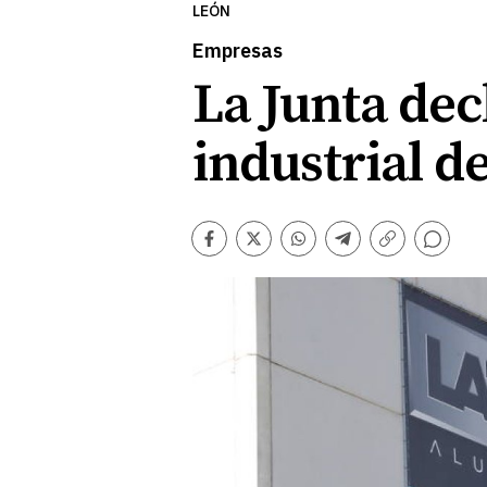
LEÓN
Empresas
La Junta dec
industrial 
Comentarios
Facebook
Twitter
Whatsapp
Telegram
Copiar
enlace