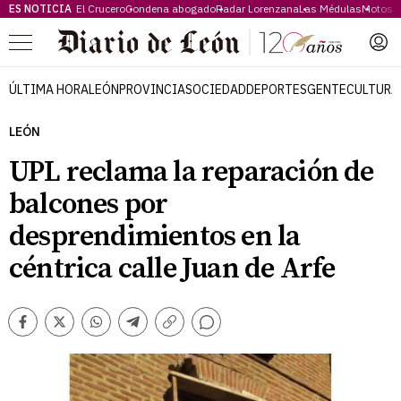
ES NOTICIA
El Crucero
Condena abogado
Radar Lorenzana
Las Médulas
Motos 
Menú
ÚLTIMA HORA
LEÓN
PROVINCIA
SOCIEDAD
DEPORTES
GENTE
CULTURA
LEÓN
UPL reclama la reparación de
balcones por
desprendimientos en la
céntrica calle Juan de Arfe
Comentarios
Facebook
Twitter
Whatsapp
Telegram
Copiar
enlace