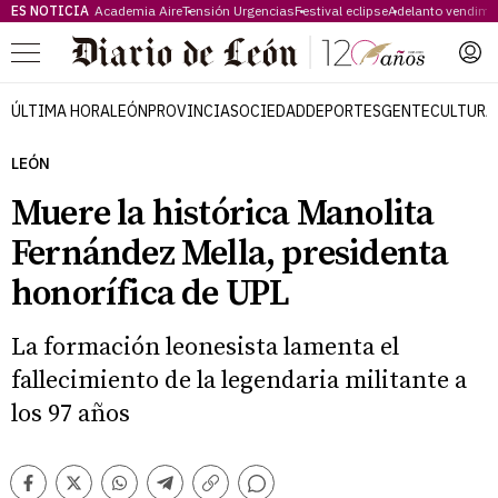
ES NOTICIA
Academia Aire
Tensión Urgencias
Festival eclipse
Adelanto vendimi
Menú
ÚLTIMA HORA
LEÓN
PROVINCIA
SOCIEDAD
DEPORTES
GENTE
CULTURA
LEÓN
Muere la histórica Manolita
Fernández Mella, presidenta
honorífica de UPL
La formación leonesista lamenta el
fallecimiento de la legendaria militante a
los 97 años
Comentarios
Facebook
Twitter
Whatsapp
Telegram
Copiar