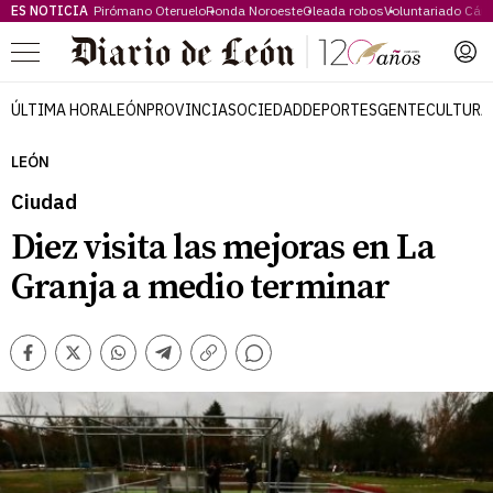
ES NOTICIA
Pirómano Oteruelo
Ronda Noroeste
Oleada robos
Voluntariado Cári
Menú
ÚLTIMA HORA
LEÓN
PROVINCIA
SOCIEDAD
DEPORTES
GENTE
CULTURA
LEÓN
Ciudad
Diez visita las mejoras en La
Granja a medio terminar
Comentarios
Facebook
Twitter
Whatsapp
Telegram
Copiar
enlace