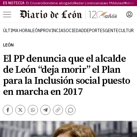
ES NOTICIA
El Crucero
Condena abogado
Radar Lorenzana
Las Médulas
Motos 
Menú
ÚLTIMA HORA
LEÓN
PROVINCIA
SOCIEDAD
DEPORTES
GENTE
CULTURA
LEÓN
El PP denuncia que el alcalde
de León “deja morir” el Plan
para la Inclusión social puesto
en marcha en 2017
Comentarios
Facebook
Twitter
Whatsapp
Telegram
Copiar
enlace