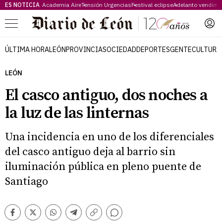
ES NOTICIA
Academia Aire
Tensión Urgencias
Festival eclipse
Adelanto vendimi
Menú
ÚLTIMA HORA
LEÓN
PROVINCIA
SOCIEDAD
DEPORTES
GENTE
CULTURA
LEÓN
El casco antiguo, dos noches a
la luz de las linternas
Una incidencia en uno de los diferenciales
del casco antiguo deja al barrio sin
iluminación pública en pleno puente de
Santiago
Comentarios
Facebook
Twitter
Whatsapp
Telegram
Copiar