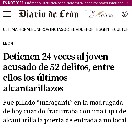
ES NOTICIA
Pirómano Oteruelo
Ronda Noroeste
Oleada robos
Voluntariado Cári
Menú
ÚLTIMA HORA
LEÓN
PROVINCIA
SOCIEDAD
DEPORTES
GENTE
CULTURA
LEÓN
Detienen 24 veces al joven
acusado de 52 delitos, entre
ellos los últimos
alcantarillazos
Fue pillado “infraganti” en la madrugada
de hoy cuando fracturaba con una tapa de
alcantarilla la puerta de entrada a un local