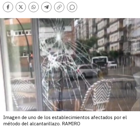
Comentarios
Facebook
Twitter
Whatsapp
Telegram
Copiar
enlace
Imagen de uno de los establecimientos afectados por el
método del alcantarillazo. RAMIRO