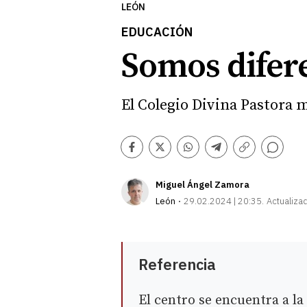
LEÓN
EDUCACIÓN
Somos difer
El Colegio Divina Pastora 
Comentarios
Facebook
Twitter
Whatsapp
Telegram
Copiar
enlace
Miguel Ángel Zamora
León
29.02.2024 | 20:35
Actualiza
Referencia
El centro se encuentra a la