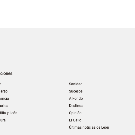
ciones
n
Sanidad
ierzo
Sucesos
vincia
A Fondo
ortes
Destinos
tilla y León
Opinión
tura
El Gallo
Últimas noticias de León