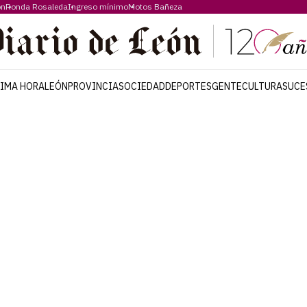
ón
Ronda Rosaleda
Ingreso mínimo
Motos Bañeza
TIMA HORA
LEÓN
PROVINCIA
SOCIEDAD
DEPORTES
GENTE
CULTURA
SUCE