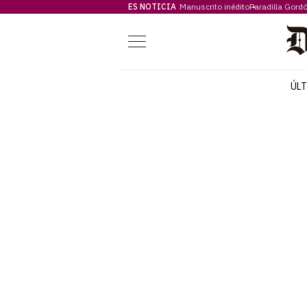
ES NOTICIA
Manuscrito inédito
Paradilla Gord
Menú
ÚL