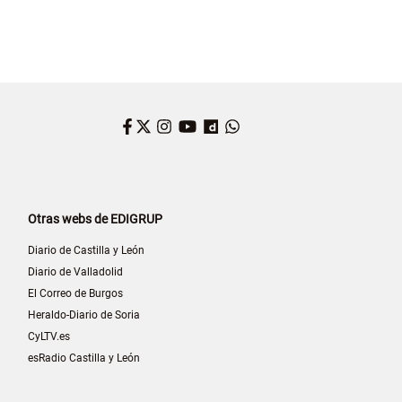
Facebook
Twitter
Instagram
YouTube
Dailymotion
WhatsApp
Otras webs de EDIGRUP
Diario de Castilla y León
Diario de Valladolid
El Correo de Burgos
Heraldo-Diario de Soria
CyLTV.es
esRadio Castilla y León