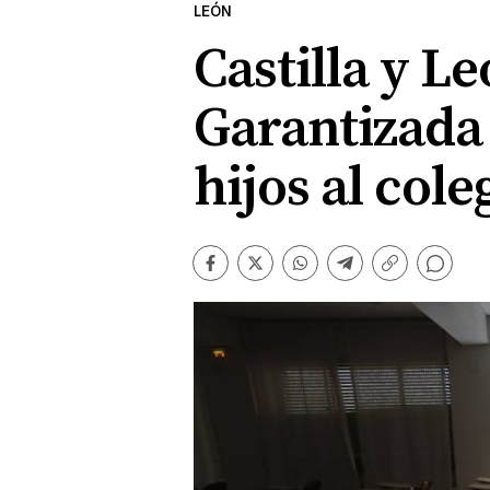
LEÓN
Castilla y L
Garantizada 
hijos al cole
Comentarios
Facebook
Twitter
Whatsapp
Telegram
Copiar
enlace