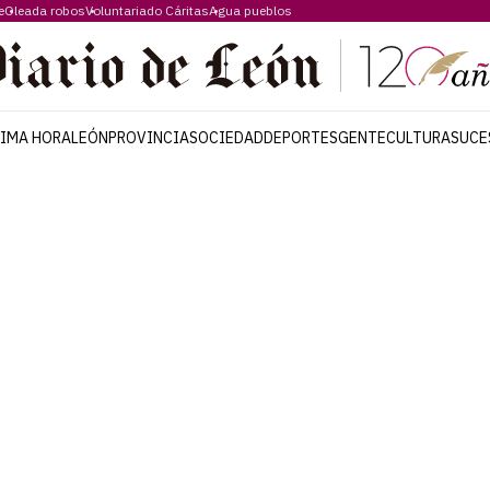
e
Oleada robos
Voluntariado Cáritas
Agua pueblos
TIMA HORA
LEÓN
PROVINCIA
SOCIEDAD
DEPORTES
GENTE
CULTURA
SUCE