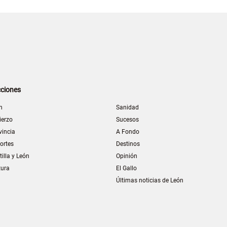
ciones
n
Sanidad
ierzo
Sucesos
vincia
A Fondo
ortes
Destinos
tilla y León
Opinión
tura
El Gallo
Últimas noticias de León