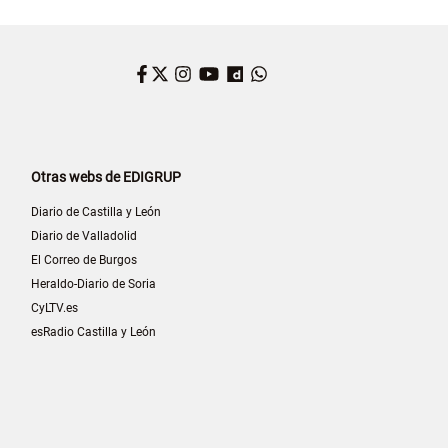
Facebook
Twitter
Instagram
YouTube
Dailymotion
WhatsApp
Otras webs de EDIGRUP
Diario de Castilla y León
Diario de Valladolid
El Correo de Burgos
Heraldo-Diario de Soria
CyLTV.es
esRadio Castilla y León