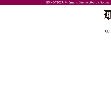
ES NOTICIA
Pirómano Oteruelo
Ronda Noroest
Menú
ÚL