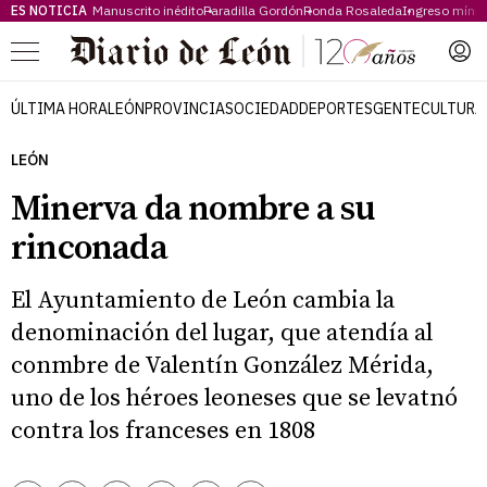
ES NOTICIA
Manuscrito inédito
Paradilla Gordón
Ronda Rosaleda
Ingreso míni
Menú
ÚLTIMA HORA
LEÓN
PROVINCIA
SOCIEDAD
DEPORTES
GENTE
CULTURA
LEÓN
Minerva da nombre a su
rinconada
El Ayuntamiento de León cambia la
denominación del lugar, que atendía al
conmbre de Valentín González Mérida,
uno de los héroes leoneses que se levatnó
contra los franceses en 1808