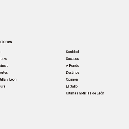
ciones
n
Sanidad
ierzo
Sucesos
vincia
A Fondo
ortes
Destinos
tilla y León
Opinión
tura
El Gallo
Últimas noticias de León