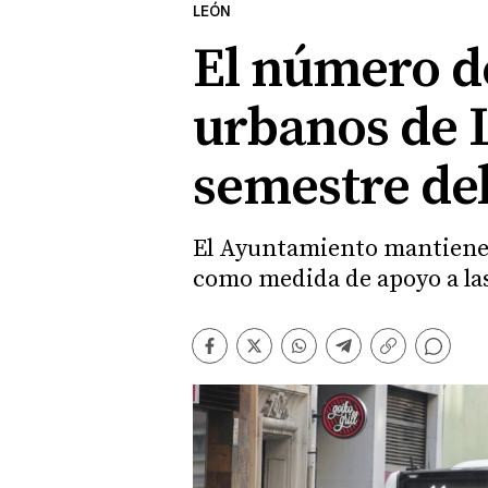
LEÓN
El número de
urbanos de 
semestre de
El Ayuntamiento mantiene e
como medida de apoyo a las
Comentarios
Facebook
Twitter
Whatsapp
Telegram
Copiar
enlace