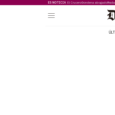
ES NOTICIA
El Crucero
Condena abogado
Rada
Menú
ÚL