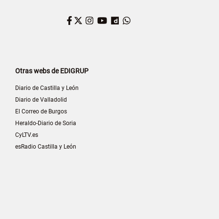
Facebook
Twitter
Instagram
YouTube
Dailymotion
WhatsApp
Otras webs de EDIGRUP
Diario de Castilla y León
Diario de Valladolid
El Correo de Burgos
Heraldo-Diario de Soria
CyLTV.es
esRadio Castilla y León