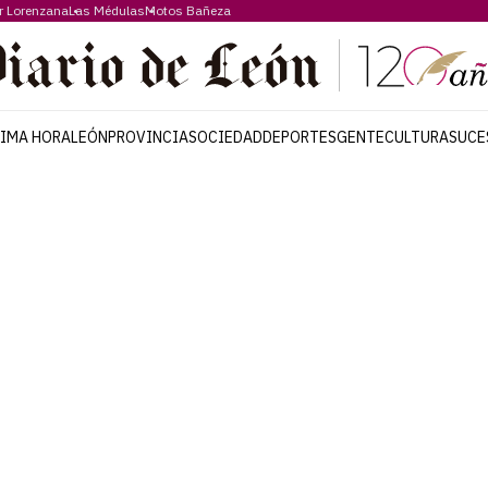
r Lorenzana
Las Médulas
Motos Bañeza
TIMA HORA
LEÓN
PROVINCIA
SOCIEDAD
DEPORTES
GENTE
CULTURA
SUCE