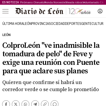
ES NOTICIA
Pirómano Oteruelo
Ronda Noroeste
Oleada robos
Voluntariado Cári
Menú
ÚLTIMA HORA
LEÓN
PROVINCIA
SOCIEDAD
DEPORTES
GENTE
CULTURA
LEÓN
ColproLeón "ve inadmisible la
tomadura de pelo" de Feve y
exige una reunión con Puente
para que aclare sus planes
Quieren que confirme si habrá un
corredor verde o se cumple lo prometido
Comentarios
Facebook
Twitter
Whatsapp
Telegram
Copiar