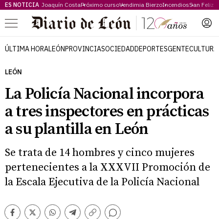
ES NOTICIA
Joaquín Costa
Próximo curso
Vendimia Bierzo
Incendios
San Feliz
Menú
ÚLTIMA HORA
LEÓN
PROVINCIA
SOCIEDAD
DEPORTES
GENTE
CULTURA
LEÓN
La Policía Nacional incorpora
a tres inspectores en prácticas
a su plantilla en León
Se trata de 14 hombres y cinco mujeres
pertenecientes a la XXXVII Promoción de
la Escala Ejecutiva de la Policía Nacional
Comentarios
Facebook
Twitter
Whatsapp
Telegram
Copiar