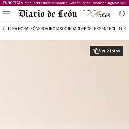
ES NOTICIA
Manuscrito inédito
Paradilla Gordón
Ronda Rosaleda
Ingreso míni
Menú
ÚLTIMA HORA
LEÓN
PROVINCIA
SOCIEDAD
DEPORTES
GENTE
CULTURA
Ver 2 fotos