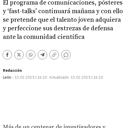
El programa de comunicaciones, pósteres
y ‘fast-talks’ continuará mañana y con ello
se pretende que el talento joven adquiera
y perfeccione sus destrezas de defensa
ante la comunidad científica
Comentarios
Facebook
Twitter
Whatsapp
Telegram
Copiar
enlace
Redacción
León
13.02.2025 | 16:10
Actualizado:
13.02.2025 | 16:10
Más de un centenar de investigadores y