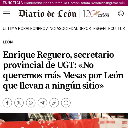
ES NOTICIA
Manuscrito inédito
Paradilla Gordón
Ronda Rosaleda
Ingreso míni
Menú
ÚLTIMA HORA
LEÓN
PROVINCIA
SOCIEDAD
DEPORTES
GENTE
CULTURA
LEÓN
Enrique Reguero, secretario
provincial de UGT: «No
queremos más Mesas por León
que llevan a ningún sitio»
Comentarios
Facebook
Twitter
Whatsapp
Telegram
Copiar
enlace