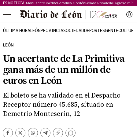
ES NOTICIA
Manuscrito inédito
Paradilla Gordón
Ronda Rosaleda
Ingreso míni
Menú
ÚLTIMA HORA
LEÓN
PROVINCIA
SOCIEDAD
DEPORTES
GENTE
CULTURA
LEÓN
Un acertante de La Primitiva
gana más de un millón de
euros en León
El boleto se ha validado en el Despacho
Receptor número 45.685, situado en
Demetrio Monteserín, 12
Comentarios
Facebook
Twitter
Whatsapp
Telegram
Copiar